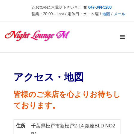
↓
☆お気軽にお電話下さいネ！ ☎
047-344-5200
メ
営業：20:00～Last / 定休日：水・木曜 /
地図
/
メール
イ
ン
メ
コ
ン
ニ
テ
メ
ン
ュ
イ
ツ
アクセス・地図
ン
へ
ー
ス
ナ
皆様のご来店を心よりお待ちし
キ
ビ
ております。
ッ
ゲ
プ
ー
住所
千葉県松戸市新松戸2-14 銀座BLD NO2