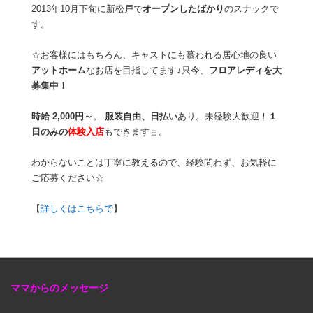
2013年10月下旬に新松戸で
オープンしたばかり
のスナックで
す。
☆お客様にはもちろん、キャストにも慕われる居心地の良い
アットホーム
なお店を目指してます♪只今、
フロアレディを大
募集中！
時給 2,000円～
。
服装自由、日払い
あり。未経験大歓迎！
１
日のみの
体験入店
もできますョ。
わからないことは丁寧に教えるので、経験問わず、お気軽に
ご応募ください☆
【
詳しくはこちらで
】
ママからのメッセージ