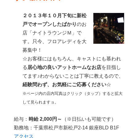
シ
ョ
２０１３年１０月下旬に新松
ン
戸でオープンしたばかり
のお
店「ナイトラウンジＭ」で
す。只今、フロアレディを大
募集中！
☆お客様にはもちろん、キャストにも慕われ
る
居心地の良いアットホームなお店
を目指し
てます♪わからないことは丁寧に教えるので、
経験問わず、お気軽にご応募ください
☆
※ページ内の店内写真はクリック（タップ）すると拡大
して見られますョ。
給与：
時給 2,000円～
（※日払いも可能です）
勤務地：千葉県松戸市新松戸2-14 銀座BLD B1F
アクセス