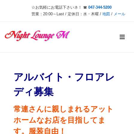
↓
☆お気軽にお電話下さいネ！ ☎
047-344-5200
メ
営業：20:00～Last / 定休日：水・木曜 /
地図
/
メール
イ
ン
メ
コ
ン
ニ
テ
メ
ン
ュ
イ
ツ
アルバイト・フロアレ
ン
へ
ー
ス
ディ募集
ナ
キ
ビ
ッ
常連さんに親しまれるアット
ゲ
プ
ホームなお店を目指してま
ー
す。服装自由！