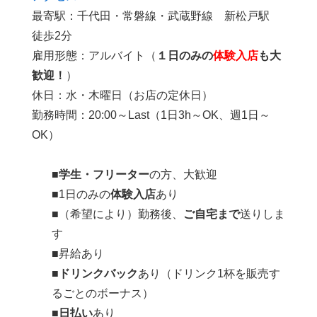
最寄駅：千代田・常磐線・武蔵野線 新松戸駅
徒歩2分
雇用形態：アルバイト（
１日のみの
体験入店
も大
歓迎！
）
休日：水・木曜日（お店の定休日）
勤務時間：20:00～Last（1日3h～OK、週1日～
OK）
■
学生・フリーター
の方、大歓迎
■1日のみの
体験入店
あり
■（希望により）勤務後、
ご自宅まで
送りしま
す
■昇給あり
■
ドリンクバック
あり（ドリンク1杯を販売す
るごとのボーナス）
■
日払い
あり