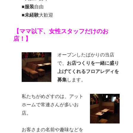
■
服装
自由
■
未経験
大歓迎
【ママ以下、女性スタッフだけのお
店！】
オープンしたばかりの当店
で、
お店つくりを一緒に盛り
上げてくれるフロアレディを
募集
します。
私たちがめざすのは、アット
ホームで常連さんが多いお
店。
お客さまの名前や趣味などを